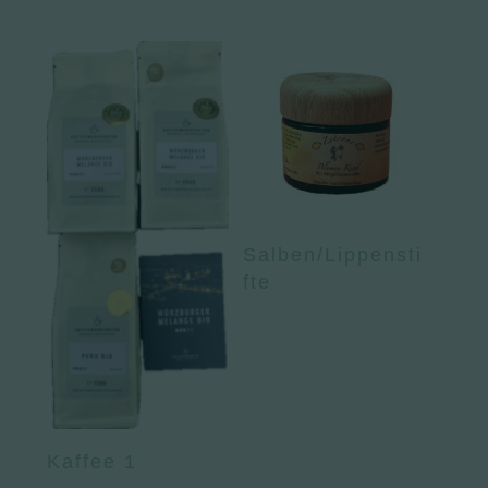
Salben/Lippensti
fte
Kaffee 1