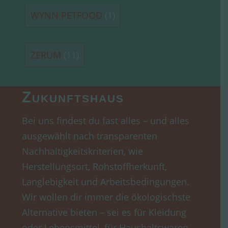
WYNN PETFOOD
(1)
ZERUM
(11)
Zukunftshaus
Bei uns findest du fast alles – und alles
ausgewählt nach transparenten
Nachhaltigkeitskriterien, wie
Herstellungsort, Rohstoffherkunft,
Langlebigkeit und Arbeitsbedingungen.
Wir wollen dir immer die ökologischste
Alternative bieten – sei es für Kleidung
oder Lebensmittel, für Haushaltswaren,