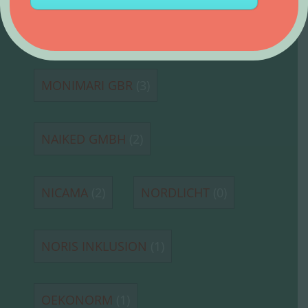
MARY ROSE
(2)
MONIMARI GBR
(3)
NAIKED GMBH
(2)
NICAMA
(2)
NORDLICHT
(0)
NORIS INKLUSION
(1)
OEKONORM
(1)