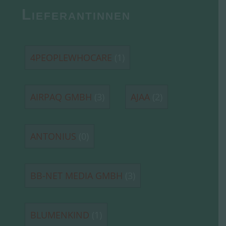
Lieferantinnen
4PEOPLEWHOCARE
(1)
AIRPAQ GMBH
(3)
AJAA
(2)
ANTONIUS
(0)
BB-NET MEDIA GMBH
(3)
BLUMENKIND
(1)