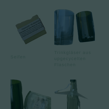
Trinkgläser aus
Seifen
upgecycelten
Flaschen