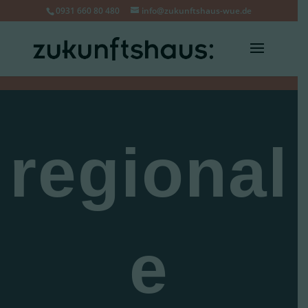
0931 660 80 480
info@zukunftshaus-wue.de
regional
e