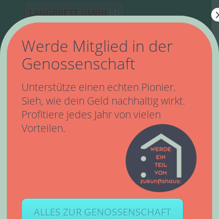
LANGBRETT GMBH
(4)
Werde Mitglied in der
LEELA COTTON
(1)
Genossenschaft
Unterstütze einen echten Pionier.
LEINENWEBEREI VIEBÖCK
(5)
Sieh, wie dein Geld nachhaltig wirkt.
Profitiere jedes Jahr von vielen
LIGARTI
(0)
Vorteilen.
LIPITEC GMBH & CO KG
(1)
LOVEPLANTS
(0)
MABE
(5)
ALLES ZUR GENOSSENSCHAFT