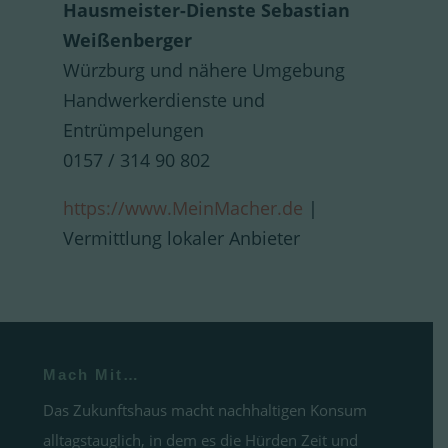
Hausmeister-Dienste Sebastian
Weißenberger
Würzburg und nähere Umgebung
Handwerkerdienste und
Entrümpelungen
0157 / 314 90 802
https://www.MeinMacher.de
|
Vermittlung lokaler Anbieter
Mach Mit…
Das Zukunftshaus macht nachhaltigen Konsum
alltagstauglich, in dem es die Hürden Zeit und