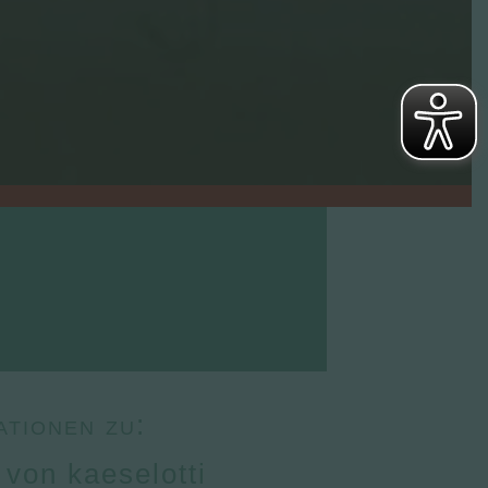
ationen zu:
 von kaeselotti