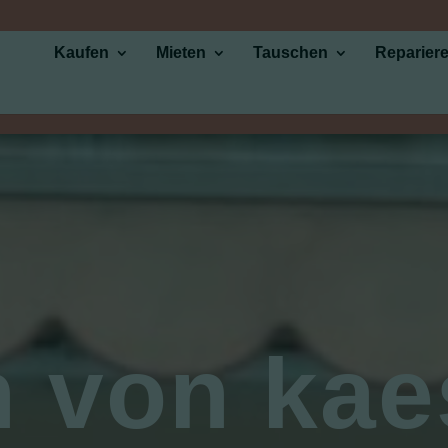
Kaufen
Mieten
Tauschen
Reparier
 von kaes