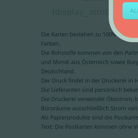
AL
[display_attribute att
Die Karten bestehen zu 100% aus Rec
Farben.
Die Rohstoffe kommen von den Part
und Mondi aus Österreich sowie Burg
Deutschland.
Der Druck findet in der Druckerei in 
Die Lieferanten sind persönlich beka
Die Druckerei verwendet Ökostrom, ka
Büroräume ausschließlich Strom von
Als Papierprodukte sind die Postkarte
Text: Die Postkarten kommen ohne V