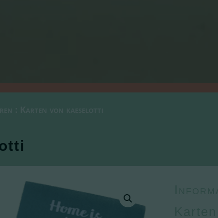
ren
: Karten von kaeselotti
otti
Inform
Karten