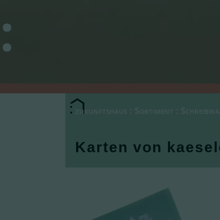
:
zukunftshaus
:
Sortiment
:
Schreibwa
Karten von kaesel