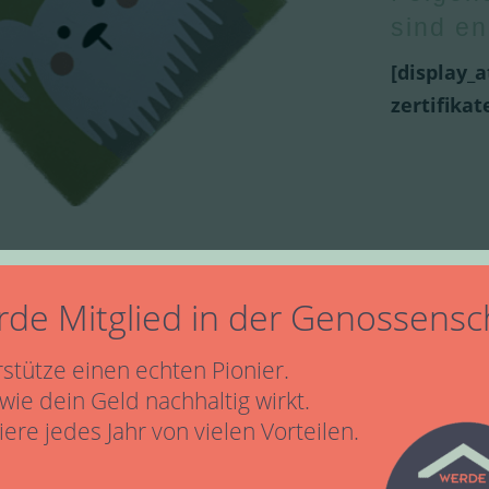
sind en
[display_a
zertifikat
de Mitglied in der Genossensc
stütze einen echten Pionier.
 wie dein Geld nachhaltig wirkt.
tiere jedes Jahr von vielen Vorteilen.
us Würzburg