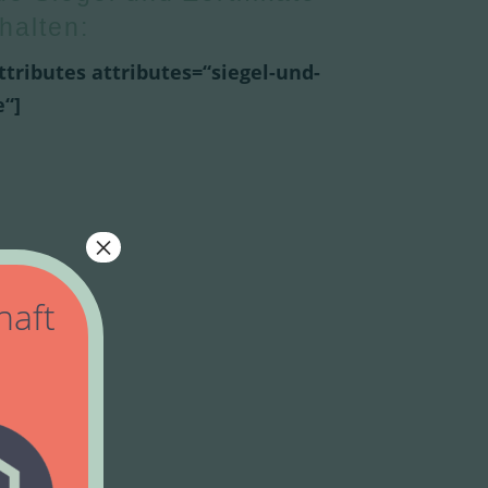
halten:
ttributes attributes=“siegel-und-
e“]
×
haft