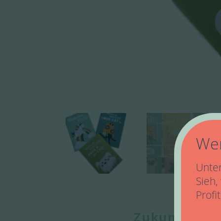
Wer
Unter
Sieh,
Profi
Zukunftsha