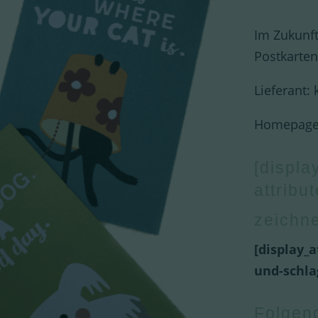
Im Zukunft
Postkarten 
Lieferant: 
Homepage:
[displa
attribut
zeichne
[display_a
und-schla
Folgend