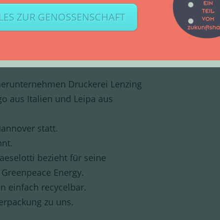
LES ZUR GENOSSENSCHAFT
ribute=“lieferant-in“]
yclingpapier, bedruckt mit veganen
nerunternehmen Druckerei Lenzing
o aus Italien und Leipa aus
Hannover statt.
nnt.
eselotti bezieht für seine
 Greenpeace Energy.
n einfach recycelbar.
erpackung zu uns.