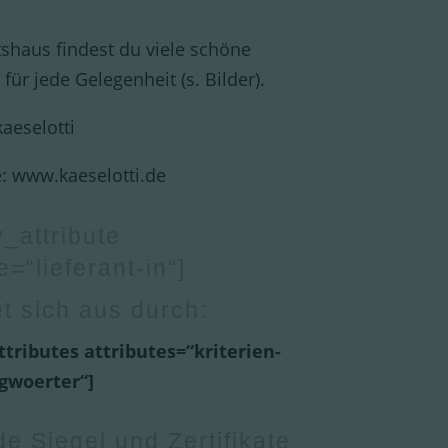
shaus findest du viele schöne
für jede Gelegenheit (s. Bilder).
kaeselotti
 www.kaeselotti.de
y_attribute
e=“lieferant-in“]
t sich aus durch:
ttributes attributes=“kriterien-
gwoerter“]
e Siegel und Zertifikate