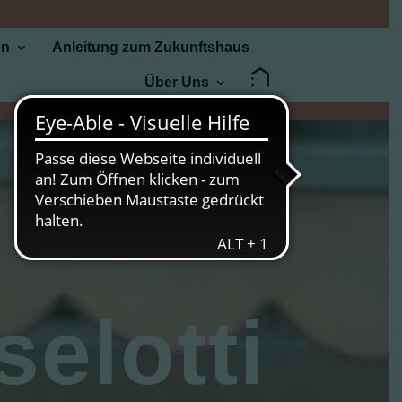
en
Anleitung zum Zukunftshaus
Über Uns
elotti