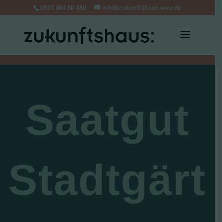
0931 660 80 480
info@zukunftshaus-wue.de
Saatgut
Stadtgärt